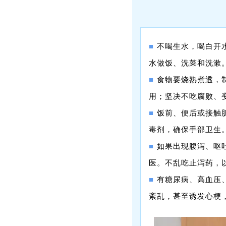
■
不喝生水，喝白开
水做饭、洗菜和洗漱
■
食物要烧熟煮透，
用；坚决不吃腐败、
■
饭前、便后或接触
毒剂，确保手部卫生
■
如果出现腹泻、呕
医。不乱吃止泻药，
■
有糖尿病、高血压
紊乱，甚至诱发心梗