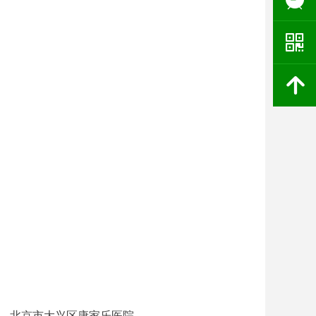
낃
녕
院关于升为三级医院调整价格的通
知
乐医院